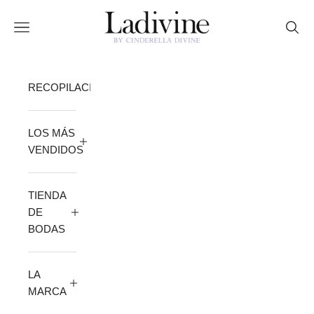
Ir al contenido
Ladivine by Cinderella Divine
Abrir menú de navegación
Abrir
RECOPILACIÓN
LOS MÁS
VENDIDOS
TIENDA
DE
BODAS
LA
MARCA