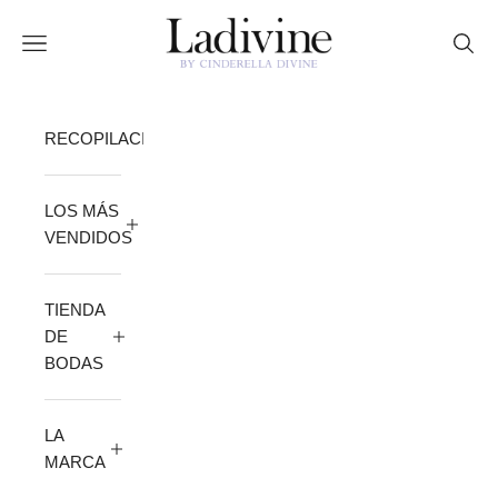
Ir al contenido
Ladivine by Cinderella Divine
Abrir menú de navegación
Abrir
RECOPILACIÓN
LOS MÁS
VENDIDOS
TIENDA
DE
BODAS
LA
MARCA