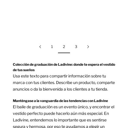
PLATINO
NEGRO
AZUL
ORO ROSA
NEGRO
ARMADA
ESMERALDA
AZUL POLVO
LILA
ESMERALDA
ROJO
GOLD
1
2
3
Colección de graduación de Ladivine: donde te espera el vestido
de tus sueños
Usa este texto para compartir información sobre tu
marca con tus clientes. Describe un producto, comparte
anuncios o da la bienvenida a los clientes a tu tienda.
Manténgase a la vanguardia de las tendencias con Ladivine
El baile de graduación es un evento único, y encontrar el
vestido perfecto puede hacerlo aún más especial. En
Ladivine, entendemos lo importante que es sentirse
segura y hermosa, por eso te ayudamos a elegir un