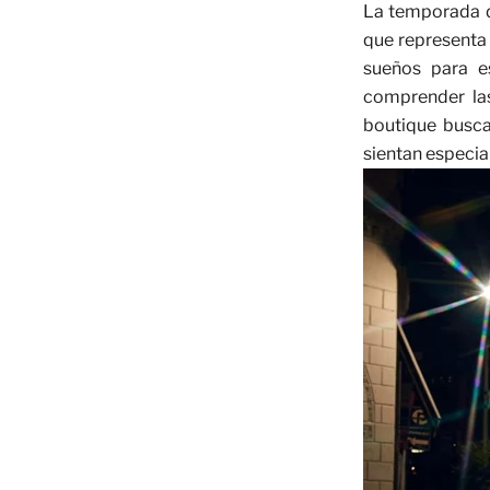
La temporada d
que representa 
sueños para es
comprender las 
boutique busca
sientan especial