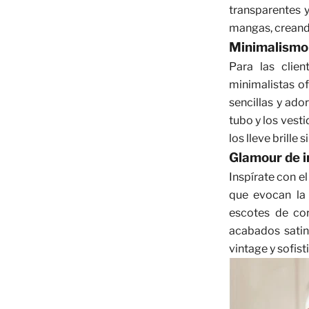
transparentes y
mangas, creando
Minimalismo
Para las clien
minimalistas of
sencillas y ado
tubo y los vest
los lleve brille 
Glamour de i
Inspírate con e
que evocan la
escotes de cor
acabados satin
vintage y sofist