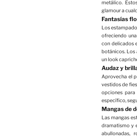
metálico. Esto
glamour a cualq
Fantasías flo
Los estampados 
ofreciendo una
con delicados e
botánicos. Los 
un look caprich
Audaz y brill
Aprovecha el po
vestidos de fies
opciones para 
específico, seg
Mangas de de
Las mangas est
dramatismo y e
abullonadas, 