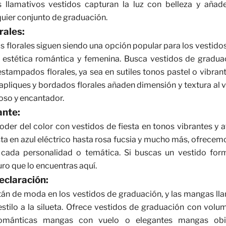
s llamativos vestidos capturan la luz con belleza y aña
uier conjunto de graduación.
rales:
florales siguen siendo una opción popular para los vestido
 estética romántica y femenina. Busca vestidos de gradu
stampados florales, ya sea en sutiles tonos pastel o vibr
apliques y bordados florales añaden dimensión y textura al 
oso y encantador.
ante:
der del color con vestidos de fiesta en tonos vibrantes y 
ta en azul
eléctrico hasta
rosa fucsia
y mucho más, ofrecemos
cada personalidad o temática. Si buscas un vestido for
uro que lo encuentras aquí.
claración:
án de moda en los vestidos de graduación, y
las mangas ll
stilo a la silueta. Ofrece vestidos de graduación con vol
románticas mangas con vuelo o elegantes mangas obi