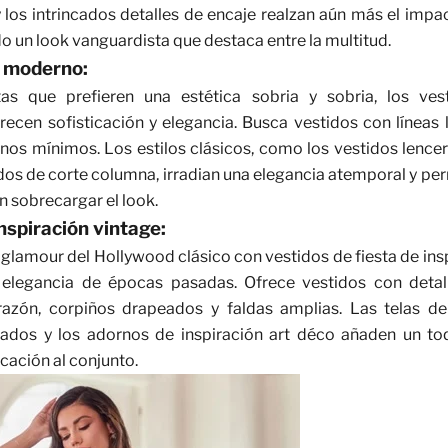
 los intrincados detalles de encaje realzan aún más el impac
 un look vanguardista que destaca entre la multitud.
 moderno:
tas que prefieren una estética sobria y sobria, los ves
recen sofisticación y elegancia. Busca vestidos con líneas l
rnos mínimos. Los estilos clásicos, como los vestidos lencer
idos de corte columna, irradian una elegancia atemporal y pe
sin sobrecargar el look.
nspiración vintage:
l glamour del Hollywood clásico con
vestidos de fiesta de ins
 elegancia de épocas pasadas. Ofrece vestidos con detal
azón, corpiños drapeados y faldas amplias. Las telas de 
ados y los adornos de inspiración art déco añaden un t
icación al conjunto.