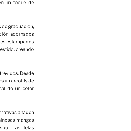
den un toque de
s de graduación,
ación adornados
antes estampados
vestido, creando
atrevidos. Desde
 un arcoíris de
mal de un color
amativas
añaden
uminosas mangas
spo. Las telas