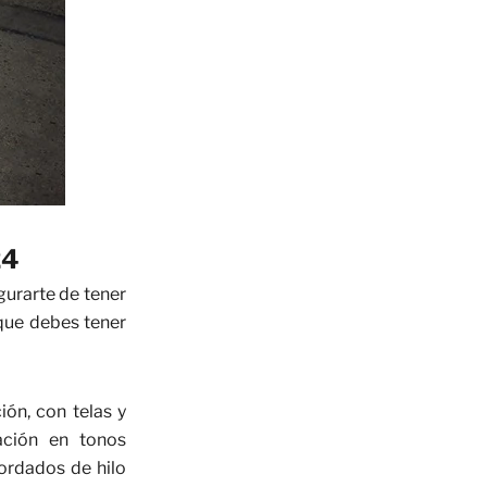
24
gurarte de tener
 que debes tener
ción, con
telas y
ación en tonos
ordados de hilo